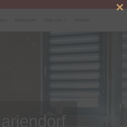
×
bau
Referenzen
Über uns
Kontakt
ariendorf